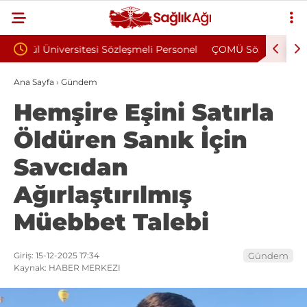
i Personel
ÇOMÜ Sözleşmeli Bilişim Personeli Alım İlanı
Mun
Yayımlandı
Alı
Ana Sayfa
›
Gündem
Hemşire Eşini Satırla
Öldüren Sanık İçin
Savcıdan
Ağırlaştırılmış
Müebbet Talebi
Giriş: 15-12-2025 17:34
Gündem
Kaynak: HABER MERKEZI