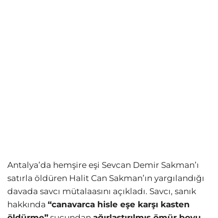
Antalya’da hemşire eşi Sevcan Demir Sakman’ı
satırla öldüren Halit Can Sakman’ın yargılandığı
davada savcı mütalaasını açıkladı. Savcı, sanık
hakkında
“canavarca hisle eşe karşı kasten
öldürme”
suçundan
ağırlaştırılmış ömür boyu