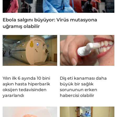
Ebola salgını büyüyor: Virüs mutasyona
uğramış olabilir
Yılın ilk 6 ayında 10 bini
Diş eti kanaması daha
aşkın hasta hiperbarik
büyük bir sağlık
oksijen tedavisinden
sorununun erken
yararlandı
habercisi olabilir