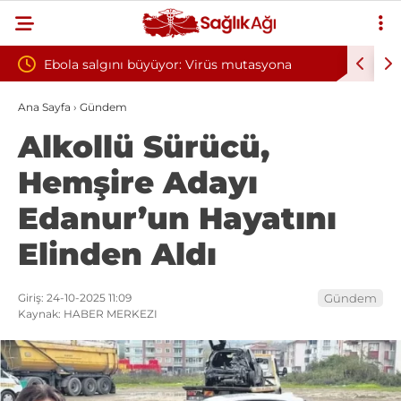
üyor: Virüs mutasyona
Yılın ilk 6 ayında 10 bini aşkın hast
oksijen tedavisinden yararlandı
Ana Sayfa
›
Gündem
Alkollü Sürücü,
Hemşire Adayı
Edanur’un Hayatını
Elinden Aldı
Giriş: 24-10-2025 11:09
Gündem
Kaynak: HABER MERKEZI