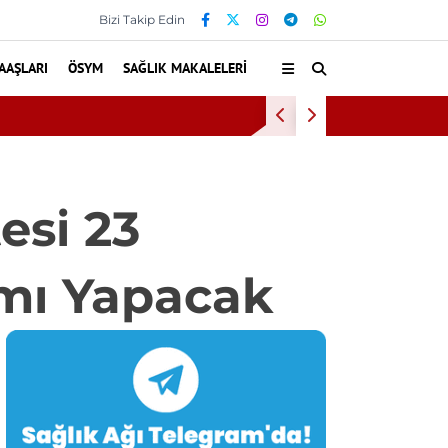
Bizi Takip Edin
AAŞLARI
ÖSYM
SAĞLIK MAKALELERI
ı
Diş eti k
esi 23
ımı Yapacak