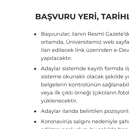
BAŞVURU YERİ, TARİH
Başvurular; ilanın Resmî Gazete’d
ortamda, Üniversitemiz web sayfa
ilan edilecek link üzerinden e-Devl
yapılacaktır.
Adaylar sistemde kayıtlı formda ilg
sisteme okunaklı olacak şekilde y
belgelerin kontrolünün sağlanabi
veya ilk çıktı örneği (çıktıların 
yüklenecektir.
Adaylar ilanda belirtilen pozisyo
Koronavirüs salgını nedeniyle şa