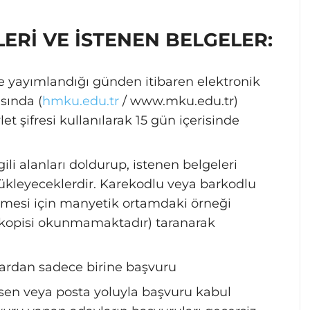
LERİ VE İSTENEN BELGELER:
e yayımlandığı günden itibaren elektronik
sında (
hmku.edu.tr
/ www.mku.edu.tr)
et şifresi kullanılarak 15 gün içerisinde
ili alanları doldurup, istenen belgeleri
ükleyeceklerdir. Karekodlu veya barkodlu
lmesi için manyetik ortamdaki örneği
fotokopisi okunmamaktadır) taranarak
nlardan sadece birine başvuru
hsen veya posta yoluyla başvuru kabul