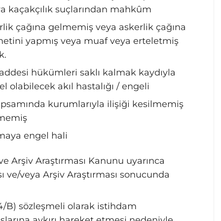
eya kaçakçılık suçlarından mahkûm
rlik çağına gelmemiş veya askerlik çağına
metini yapmış veya muaf veya erteletmiş
k.
addesi hükümleri saklı kalmak kaydıyla
 olabilecek akıl hastalığı / engeli
amında kurumlarıyla ilişiği kesilmemiş
lmemiş
maya engel hali
 ve Arşiv Araştırması Kanunu uyarınca
sı ve/veya Arşiv Araştırması sonucunda
4/B) sözleşmeli olarak istihdam
slarına aykırı hareket etmesi nedeniyle