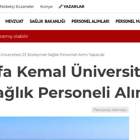
Nöbetçi Eczaneler
Künye
YAZARLAR
MEVZUAT
SAĞLIK BAKANLIĞI
PERSONEL ALIMLARI
PERSONEL M
ayında 10 bini aşkın hasta hiperbarik oksijen tedavisinden yararland
iversitesi 23 Sözleşmeli Sağlık Personeli Alımı Yapacak
a Kemal Üniversit
ağlık Personeli Al
Personel Alımları