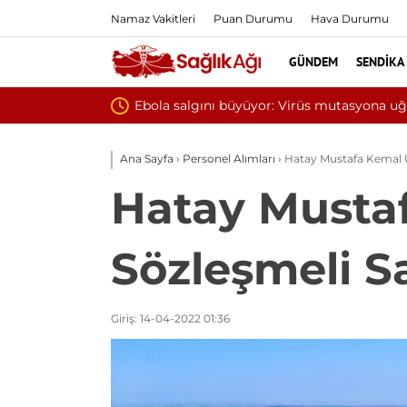
Namaz Vakitleri
Puan Durumu
Hava Durumu
GÜNDEM
SENDIKA
Yılın ilk 6 
Ana Sayfa
›
Personel Alımları
›
Hatay Mustafa Kemal Ün
Hatay Mustaf
Sözleşmeli S
Giriş: 14-04-2022 01:36