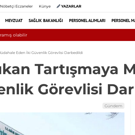
Nöbetçi Eczaneler
Künye
YAZARLAR
MEVZUAT
SAĞLIK BAKANLIĞI
PERSONEL ALIMLARI
PERSONEL M
Yılın ilk 6 ayında 10 bini aşkın hasta hip
dahale Eden İki Güvenlik Görevlisi Darbedildi
ıkan Tartışmaya 
nlik Görevlisi Dar
Gündem