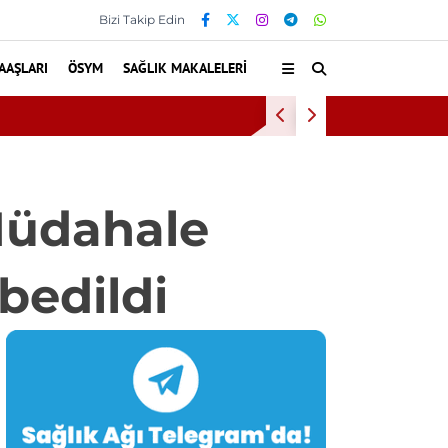
Bizi Takip Edin
AAŞLARI
ÖSYM
SAĞLIK MAKALELERI
erbarik oksijen tedavisinden yararlandı
Müdahale
bedildi