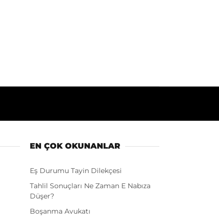
EN ÇOK OKUNANLAR
Eş Durumu Tayin Dilekçesi
Tahlil Sonuçları Ne Zaman E Nabıza
Düşer?
Boşanma Avukatı