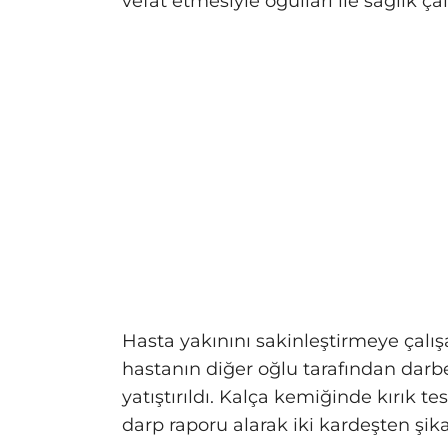
vefat etmesiyle oğulları ile sağlık ça
Hasta yakınını sakinleştirmeye çalış
hastanın diğer oğlu tarafından darbed
yatıştırıldı. Kalça kemiğinde kırık te
darp raporu alarak iki kardeşten şika