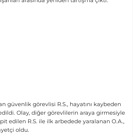
lışanları arasında yeniden tartışma çıktı.
an güvenlik görevlisi R.S., hayatını kaybeden
ildi. Olay, diğer görevlilerin araya girmesiyle
spit edilen R.S. ile ilk arbedede yaralanan O.A.,
yetçi oldu.