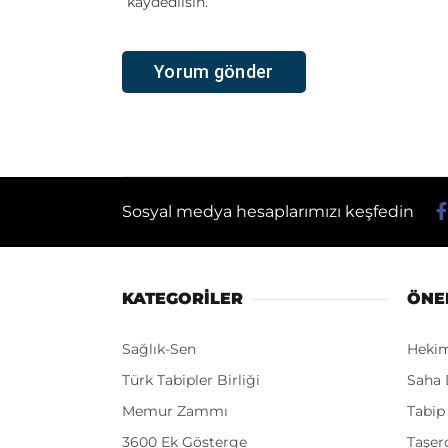
kaydedilsin.
Sosyal medya hesaplarımızı keşfedin
KATEGORİLER
ÖNE
Sağlık-Sen
Heki
Türk Tabipler Birliği
Saha 
Memur Zammı
Tabip
3600 Ek Gösterge
Taşer