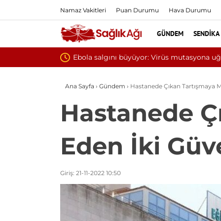
Namaz Vakitleri
Puan Durumu
Hava Durumu
GÜNDEM
SENDIKA
amış olabilir
Ana Sayfa
›
Gündem
›
Hastanede Çıkan Tartışmaya Mü
Hastanede Ç
Eden İki Güve
Giriş: 21-11-2022 10:50