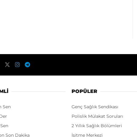
MLI
POPÜLER
m Sen
Genç Sağlık Sendikası
Der
Polislik Mülakat Soruları
 Sen
2 Yıllık Sağlık Bölümleri
on Son Dakika
İşitme Merkezi