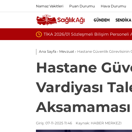
Namaz Vakitleri
Puan Durumu
Hava Durumu
GÜNDEM
SENDIKA
Nükleoplasti 
Ana Sayfa
›
Mevzuat
›
Hastane Güvenlik Görevlisinin
Hastane Güve
Vardiyası Ta
Aksamaması Ö
Giriş: 07-11-2025 11:46
Kaynak: HABER MERKEZI