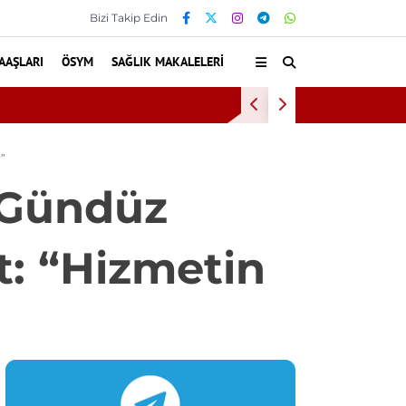
Bizi Takip Edin
AAŞLARI
ÖSYM
SAĞLIK MAKALELERI
Kültür ve 
”
 Gündüz
t: “Hizmetin