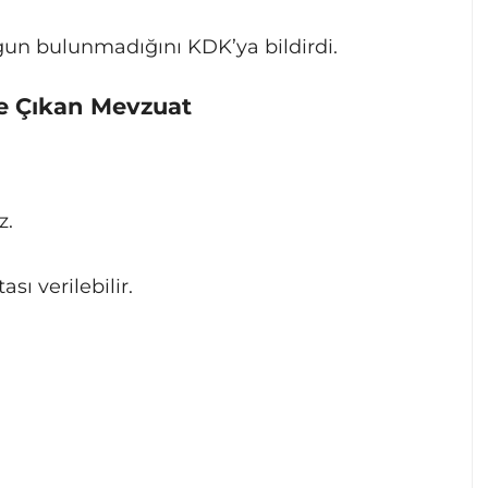
un bulunmadığını KDK’ya bildirdi.
e Çıkan Mevzuat
z.
sı verilebilir.