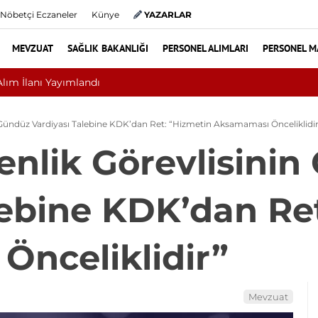
Nöbetçi Eczaneler
Künye
YAZARLAR
MEVZUAT
SAĞLIK BAKANLIĞI
PERSONEL ALIMLARI
PERSONEL M
mi, Ameliyat mı? Bel ve Boyun Fıtığında Doğru Tedavi Seçimi
 Gündüz Vardiyası Talebine KDK’dan Ret: “Hizmetin Aksamaması Önceliklidir
nlik Görevlisinin
lebine KDK’dan Re
nceliklidir”
Mevzuat