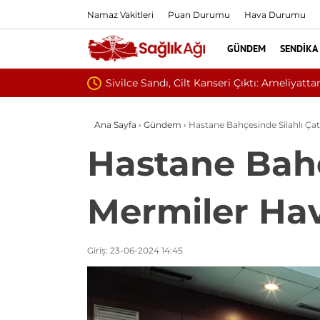
Namaz Vakitleri
Puan Durumu
Hava Durumu
GÜNDEM
SENDIKA
Baş Dönmesiyle Gi
Ana Sayfa
›
Gündem
›
Hastane Bahçesinde Silahlı Ç
Hastane Bahç
Mermiler Ha
Giriş: 23-06-2024 14:45