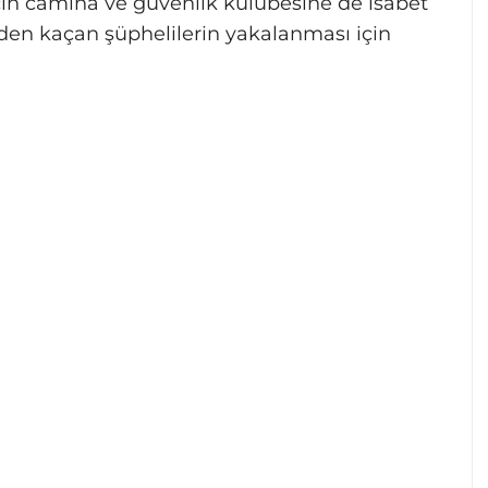
acın camına ve güvenlik kulübesine de isabet
nden kaçan şüphelilerin yakalanması için