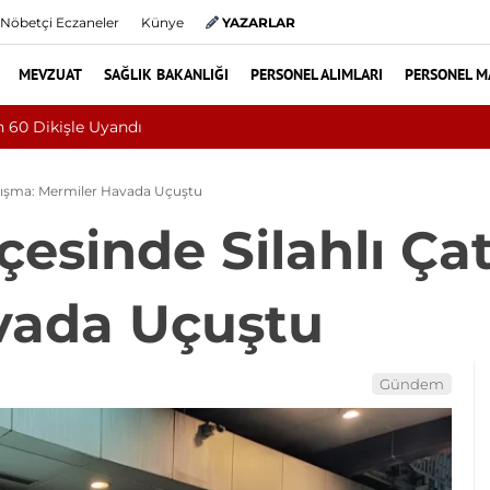
Nöbetçi Eczaneler
Künye
YAZARLAR
MEVZUAT
SAĞLIK BAKANLIĞI
PERSONEL ALIMLARI
PERSONEL M
tti, Dünyada 68. Bundgaard Sendromu Vakası Oldu
atışma: Mermiler Havada Uçuştu
esinde Silahlı Ça
vada Uçuştu
Gündem