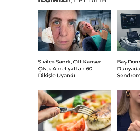
İLGİNİZİ
ÇEKEBİLİR
Sivilce Sandı, Cilt Kanseri
Baş Dönm
Çıktı: Ameliyattan 60
Dünyada
Dikişle Uyandı
Sendrom