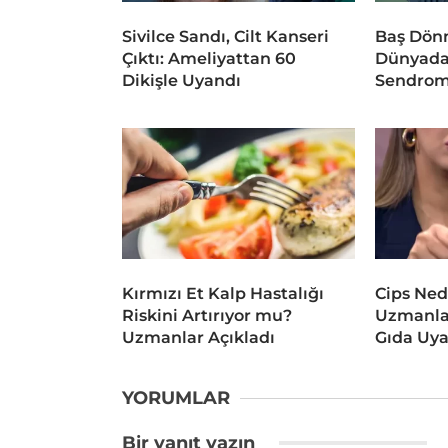
Sivilce Sandı, Cilt Kanseri
Baş Dönm
Çıktı: Ameliyattan 60
Dünyada
Dikişle Uyandı
Sendrom
Kırmızı Et Kalp Hastalığı
Cips Ned
Riskini Artırıyor mu?
Uzmanlar
Uzmanlar Açıkladı
Gıda Uya
YORUMLAR
Bir yanıt yazın