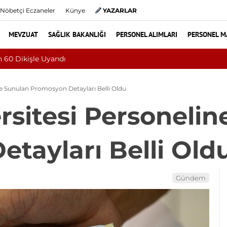
Nöbetçi Eczaneler
Künye
YAZARLAR
MEVZUAT
SAĞLIK BAKANLIĞI
PERSONEL ALIMLARI
PERSONEL M
da 68. Bundgaard Sendromu Vakası Oldu
ne Sunulan Promosyon Detayları Belli Oldu
rsitesi Personeli
tayları Belli Old
Gündem