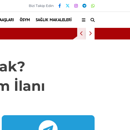
Bizi Takip Edin
AAŞLARI
ÖSYM
SAĞLIK MAKALELERI
ığında Doğru Tedavi Seçimi
cak?
m İlanı