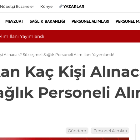
Nöbetçi Eczaneler
Künye
YAZARLAR
MEVZUAT
SAĞLIK BAKANLIĞI
PERSONEL ALIMLARI
PERSONEL M
Nükleoplasti mi, Ameliyat mı? Bel ve Boyun Fıt
i Alınacak? Sözleşmeli Sağlık Personeli Alım İlanı Yayımlandı!
an Kaç Kişi Alına
ğlık Personeli Alı
Gündem
Personel Alımları