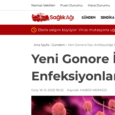
Namaz Vakitleri
Puan Durumu
Hava Durumu
GÜNDEM
SENDIKA
Yılın ilk 6 ayında 10 bi
Ana Sayfa
›
Gündem
›
Yeni Gonore İlacı Antibiyotiğe 
Yeni Gonore İ
Enfeksiyonlar
Giriş: 16-12-2025 18:02
Kaynak: HABER MERKEZI