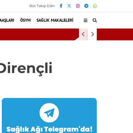
Bizi Takip Edin
AAŞLARI
ÖSYM
SAĞLIK MAKALELERI
Diş eti kanaması dah
Dirençli