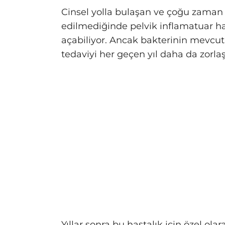
Cinsel yolla bulaşan ve çoğu zaman 
edilmediğinde pelvik inflamatuar hast
açabiliyor. Ancak bakterinin mevcut a
tedaviyi her geçen yıl daha da zorlaşt
Yıllar sonra bu hastalık için özel olar