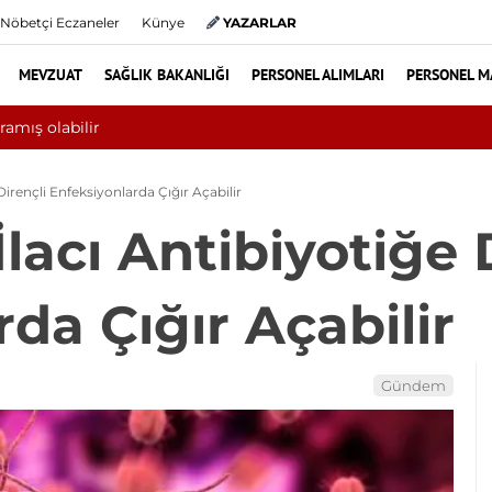
Nöbetçi Eczaneler
Künye
YAZARLAR
MEVZUAT
SAĞLIK BAKANLIĞI
PERSONEL ALIMLARI
PERSONEL M
ni aşkın hasta hiperbarik oksijen tedavisinden yararlandı
Dirençli Enfeksiyonlarda Çığır Açabilir
lacı Antibiyotiğe 
da Çığır Açabilir
Gündem