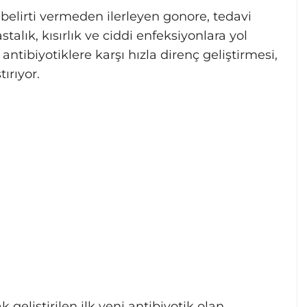
belirti vermeden ilerleyen gonore, tedavi
alık, kısırlık ve ciddi enfeksiyonlara yol
ntibiyotiklere karşı hızla direnç geliştirmesi,
ırıyor.
ak geliştirilen ilk yeni antibiyotik olan