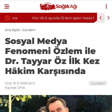
Yılın ilk 6 ayında 10 bini aşkın hasta hiperbarik
Diş eti k
oksijen tedavisinden yararlandı
sorununun
Ana Sayfa
›
Gündem
Sosyal Medya
Fenomeni Özlem ile
Dr. Tayyar Öz İlk Kez
Hâkim Karşısında
Giriş: 19-11-2025 20:11
Gündem
Kaynak: DHA