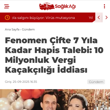
utasyona
Yılın ilk 6 ayında 10 bini aşkın hasta hiperbarik
oksijen tedavisinden yararlandı
Ana Sayfa
›
Gündem
Fenomen Çifte 7 Yıla
Kadar Hapis Talebi: 10
Milyonluk Vergi
Kaçakçılığı İddiası
Giriş: 25-09-2025 16:35
Gündem