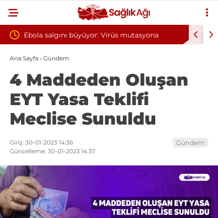
or: Virüs mutasyona
Yılın ilk 6 ayında 10 bini aşkın hasta 
oksijen tedavisinden yararlandı
Ana Sayfa
›
Gündem
4 Maddeden Oluşan
EYT Yasa Teklifi
Meclise Sunuldu
Giriş: 30-01-2023 14:36
Gündem
Güncelleme: 30-01-2023 14:37