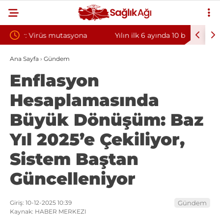
na
Yılın ilk 6 ayında 10 bini aşkın hasta hiperbarik
Diş et
oksijen tedavisinden yararlandı
sorunu
Ana Sayfa
›
Gündem
Enflasyon
Hesaplamasında
Büyük Dönüşüm: Baz
Yıl 2025’e Çekiliyor,
Sistem Baştan
Güncelleniyor
Giriş: 10-12-2025 10:39
Gündem
Kaynak: HABER MERKEZI