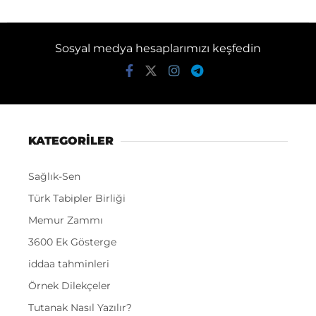
Sosyal medya hesaplarımızı keşfedin
KATEGORİLER
Sağlık-Sen
Türk Tabipler Birliği
Memur Zammı
3600 Ek Gösterge
iddaa tahminleri
Örnek Dilekçeler
Tutanak Nasıl Yazılır?