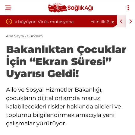
ona
Yılın ilk 6 ayında 10 bini aşkın hasta hiperbarik
Diş e
oksijen tedavisinden yararlandı
sorun
Ana Sayfa
›
Gündem
Bakanlıktan Çocuklar
İçin “Ekran Süresi”
Uyarısı Geldi!
Aile ve Sosyal Hizmetler Bakanlığı,
çocukların dijital ortamda maruz
kalabilecekleri riskler hakkında aileleri ve
toplumu bilgilendirmek amacıyla yeni
çalışmalar yürütüyor.