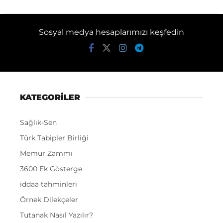
Sosyal medya hesaplarımızı keşfedin
KATEGORİLER
Sağlık-Sen
Türk Tabipler Birliği
Memur Zammı
3600 Ek Gösterge
iddaa tahminleri
Örnek Dilekçeler
Tutanak Nasıl Yazılır?