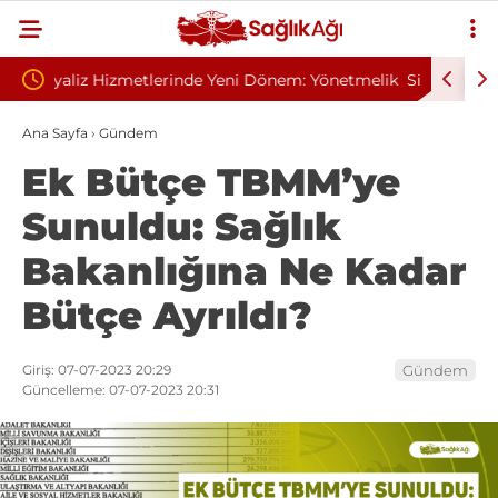
em: Yönetmelik
Sivilce Sandı, Cilt Kanseri Çıktı: Ameliyattan 60
B
Dikişle Uyandı
S
Ana Sayfa
›
Gündem
Ek Bütçe TBMM’ye
Sunuldu: Sağlık
Bakanlığına Ne Kadar
Bütçe Ayrıldı?
Giriş: 07-07-2023 20:29
Gündem
Güncelleme: 07-07-2023 20:31