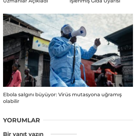
Uzmanlar Açıkladı
İşlenmiş Gıda Uyarısı
Ebola salgını büyüyor: Virüs mutasyona uğramış
olabilir
YORUMLAR
Bir yanıt yazın