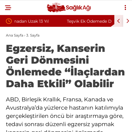
Teşvik Ek Ödemede Düzenleme Yolda: Genç
Zongulda
Sağlık Sendikası Sahanın Taleplerini Kamu
Sözleşme
Ana Sayfa
›
3. Sayfa
Egzersiz, Kanserin
Hastaneleri Genel Müdürü’ne İletti
Geri Dönmesini
Önlemede “İlaçlardan
Daha Etkili” Olabilir
ABD, Birleşik Krallık, Fransa, Kanada ve
Avustralya’da yüzlerce hastanın katılımıyla
gerçekleştirilen öncü bir araştırmaya göre,
tedavi sonrası düzenli egzersiz yapmak