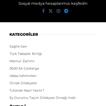
Sosyal medya hesaplarımızı keşfedin
KATEGORİLER
Sağlık-Sen
Türk Tabipler Birliği
Memur Zammı
3600 Ek Gösterge
iddaa tahminleri
Örnek Dilekçeler
Tutanak Nasıl Yazılır?
Eş Durumu Tayini Dilekçesi Örneği İndir