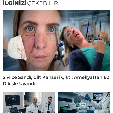
İLGİNİZİ
ÇEKEBİLİR
Sivilce Sandı, Cilt Kanseri Çıktı: Ameliyattan 60
Dikişle Uyandı