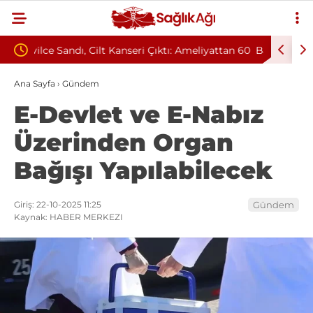
ı: Ameliyattan 60
Baş Dönmesiyle Gitti, Dünyada 68. Bundgaard
Sendromu Vakası Oldu
Ana Sayfa
›
Gündem
E-Devlet ve E-Nabız
Üzerinden Organ
Bağışı Yapılabilecek
Giriş: 22-10-2025 11:25
Gündem
Kaynak: HABER MERKEZI