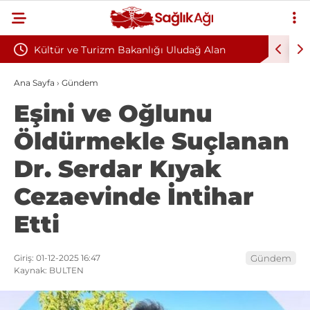
oyun
Kültür ve Turizm Bakanlığı Uludağ Alan
Bu Alışka
Başkanlığı 11 Sürekli İşçi Alımı Duyuruldu
Kazandıra
Ana Sayfa
›
Gündem
Eşini ve Oğlunu
Öldürmekle Suçlanan
Dr. Serdar Kıyak
Cezaevinde İntihar
Etti
Giriş: 01-12-2025 16:47
Gündem
Kaynak: BULTEN