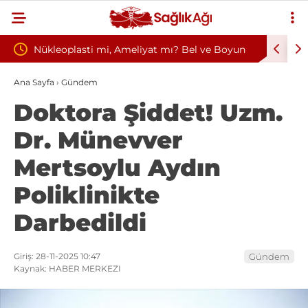
Ameliyat mı? Bel ve Boyun
Kültür ve Turizm Bakanlığı Uludağ
edavi Seçimi
Başkanlığı 11 Sürekli İşçi Alımı Du
Ana Sayfa
›
Gündem
Doktora Şiddet! Uzm.
Dr. Münevver
Mertsoylu Aydın
Poliklinikte
Darbedildi
Giriş: 28-11-2025 10:47
Gündem
Kaynak: HABER MERKEZI