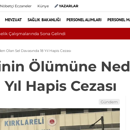
Nöbetçi Eczaneler
Künye
YAZARLAR
MEVZUAT
SAĞLIK BAKANLIĞI
PERSONEL ALIMLARI
PERSONEL M
Sivilce Sandı, Cilt Kanseri Çıktı: Ameliyattan 60 Dikişle Uya
n Olan Sel Davasında 18 Yıl Hapis Cezası
inin Ölümüne Ned
 Yıl Hapis Cezası
Gündem