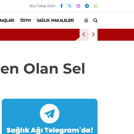
Bizi Takip Edin
AAŞLARI
ÖSYM
SAĞLIK MAKALELERI
ndı
en Olan Sel