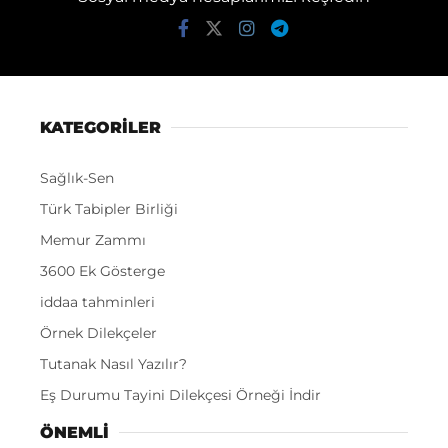
KATEGORİLER
Sağlık-Sen
Türk Tabipler Birliği
Memur Zammı
3600 Ek Gösterge
iddaa tahminleri
Örnek Dilekçeler
Tutanak Nasıl Yazılır?
Eş Durumu Tayini Dilekçesi Örneği İndir
ÖNEMLI