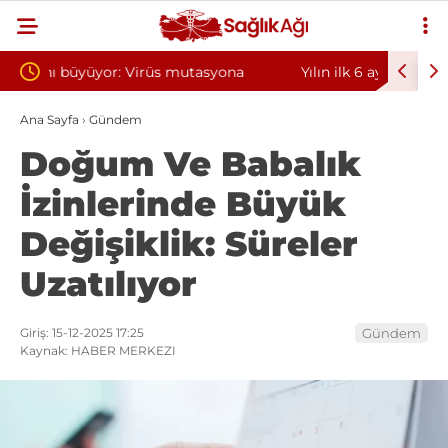
syona
Yılın ilk 6 ayında 10 bini aşkın hasta hiperbarik
Diş
oksijen tedavisinden yararlandı
sor
Ana Sayfa
›
Gündem
Doğum Ve Babalık
İzinlerinde Büyük
Değişiklik: Süreler
Uzatılıyor
Giriş: 15-12-2025 17:25
Gündem
Kaynak: HABER MERKEZI