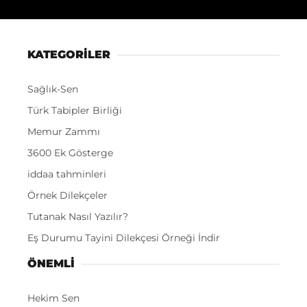
KATEGORİLER
Sağlık-Sen
Türk Tabipler Birliği
Memur Zammı
3600 Ek Gösterge
iddaa tahminleri
Örnek Dilekçeler
Tutanak Nasıl Yazılır?
Eş Durumu Tayini Dilekçesi Örneği İndir
ÖNEMLI
Hekim Sen