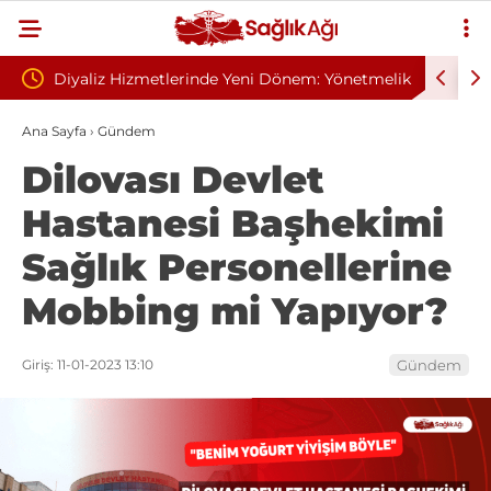
 Yeni Dönem: Yönetmelik
Sivilce Sandı, Cilt Kanseri Çıktı: Ameli
elindi
Dikişle Uyandı
Ana Sayfa
›
Gündem
Dilovası Devlet
Hastanesi Başhekimi
Sağlık Personellerine
Mobbing mi Yapıyor?
Giriş: 11-01-2023 13:10
Gündem