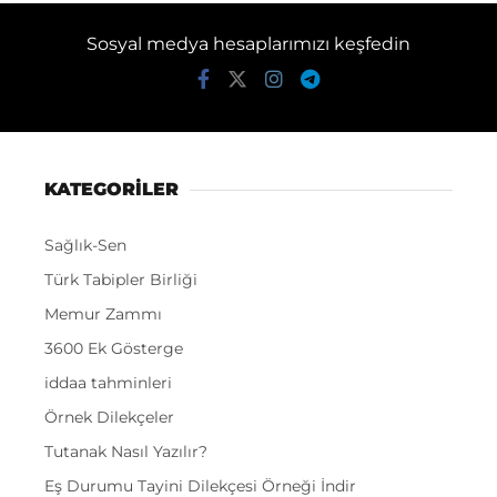
Sosyal medya hesaplarımızı keşfedin
KATEGORİLER
Sağlık-Sen
Türk Tabipler Birliği
Memur Zammı
3600 Ek Gösterge
iddaa tahminleri
Örnek Dilekçeler
Tutanak Nasıl Yazılır?
Eş Durumu Tayini Dilekçesi Örneği İndir