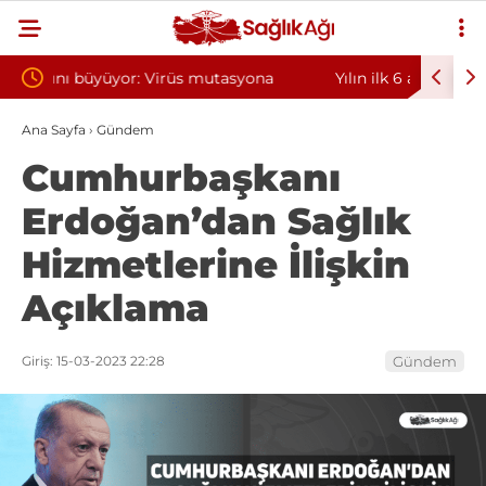
tasyona
Yılın ilk 6 ayında 10 bini aşkın hasta hiperbarik
D
oksijen tedavisinden yararlandı
s
Ana Sayfa
›
Gündem
Cumhurbaşkanı
Erdoğan’dan Sağlık
Hizmetlerine İlişkin
Açıklama
Giriş: 15-03-2023 22:28
Gündem