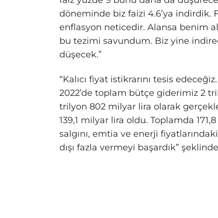
faiz yüzde 9 bunu daha da düşürec
döneminde biz faizi 4.6’ya indirdik. 
enflasyon neticedir. Alansa benim a
bu tezimi savundum. Biz yine indire
düşecek.”
“Kalıcı fiyat istikrarını tesis edeceğ
2022’de toplam bütçe giderimiz 2 tril
trilyon 802 milyar lira olarak gerçek
139,1 milyar lira oldu. Toplamda 171,8 
salgını, emtia ve enerji fiyatlarında
dışı fazla vermeyi başardık” şeklind