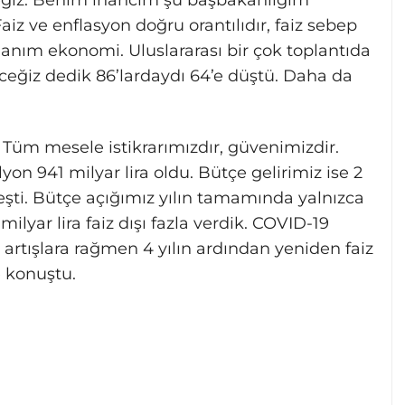
eğiz. Benim inancım şu başbakanlığım
Faiz ve enflasyon doğru orantılıdır, faiz sebep
lanım ekonomi. Uluslararası bir çok toplantıda
ceğiz dedik 86’lardaydı 64’e düştü. Daha da
iz. Tüm mesele istikrarımızdır, güvenimizdir.
yon 941 milyar lira oldu. Bütçe gelirimiz ise 2
leşti. Bütçe açığımız yılın tamamında yalnızca
milyar lira faiz dışı fazla verdik. COVID-19
ki artışlara rağmen 4 yılın ardından yeniden faiz
e konuştu.