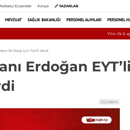
Nöbetçi Eczaneler
Künye
YAZARLAR
MEVZUAT
SAĞLIK BAKANLIĞI
PERSONEL ALIMLARI
PERSONEL M
erbarik oksijen tedavisinden yararlandı
re İlk Maaş İçin Tarih Verdi
ı Erdoğan EYT’lil
rdi
Gündem