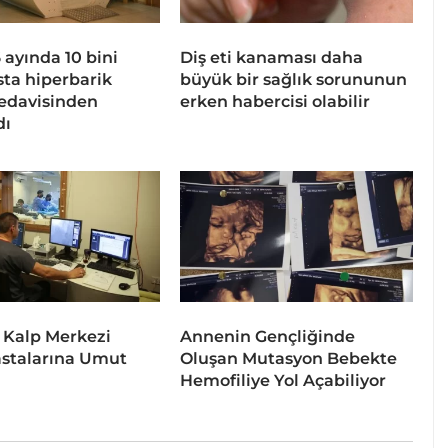
 6 ayında 10 bini
Diş eti kanaması daha
sta hiperbarik
büyük bir sağlık sorununun
tedavisinden
erken habercisi olabilir
dı
 Kalp Merkezi
Annenin Gençliğinde
stalarına Umut
Oluşan Mutasyon Bebekte
Hemofiliye Yol Açabiliyor