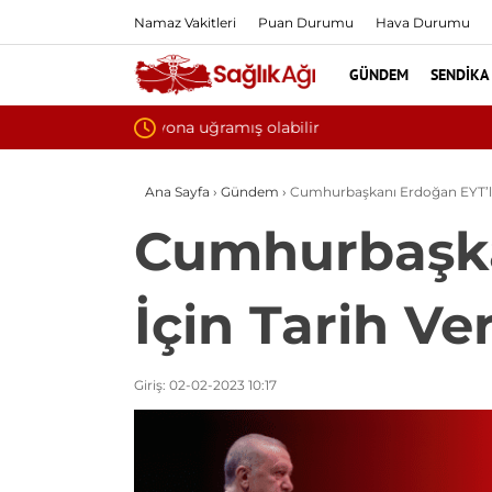
Namaz Vakitleri
Puan Durumu
Hava Durumu
GÜNDEM
SENDIKA
Yılın ilk 6 ayında 10 bini aşkın hasta hip
Ana Sayfa
›
Gündem
›
Cumhurbaşkanı Erdoğan EYT’lile
Cumhurbaşkan
İçin Tarih Ve
Giriş: 02-02-2023 10:17