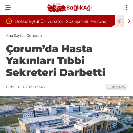
Eylül Üniversitesi Sözleşmeli Personel
ÇOMÜ Sözleşmeli Bilişi
anı Yayımlandı
Yayımlandı
Ana Sayfa
›
Gündem
Çorum’da Hasta
Yakınları Tıbbi
Sekreteri Darbetti
Giriş: 18-10-2022 09:43
Gündem