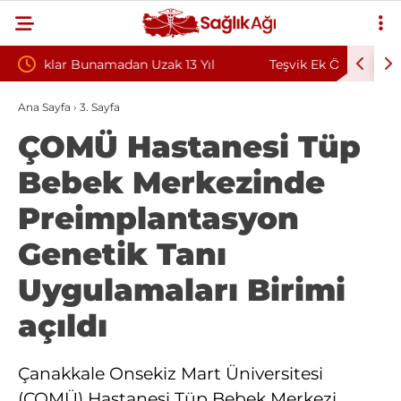
Yıl
Teşvik Ek Ödemede Düzenleme Yolda: Genç
Zongu
Sağlık Sendikası Sahanın Taleplerini Kamu
Sözle
Ana Sayfa
›
3. Sayfa
ÇOMÜ Hastanesi Tüp
Hastaneleri Genel Müdürü’ne İletti
Bebek Merkezinde
Preimplantasyon
Genetik Tanı
Uygulamaları Birimi
açıldı
Çanakkale Onsekiz Mart Üniversitesi
(ÇOMÜ) Hastanesi Tüp Bebek Merkezi