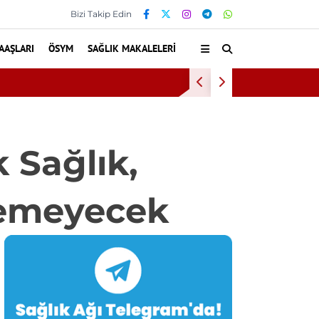
Bizi Takip Edin
AAŞLARI
ÖSYM
SAĞLIK MAKALELERI
andı
Diş e
 Sağlık,
remeyecek