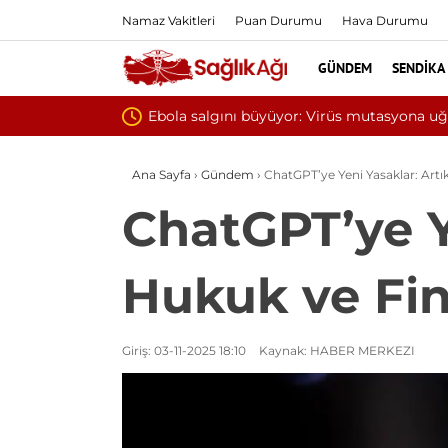
Namaz Vakitleri
Puan Durumu
Hava Durumu
GÜNDEM
SENDIKA
Yılın ilk
Ana Sayfa
›
Gündem
›
ChatGPT’ye Yeni Yasaklar: Artı
ChatGPT’ye Ye
Hukuk ve Fi
Giriş: 03-11-2025 18:10
Kaynak: HABER MERKEZI