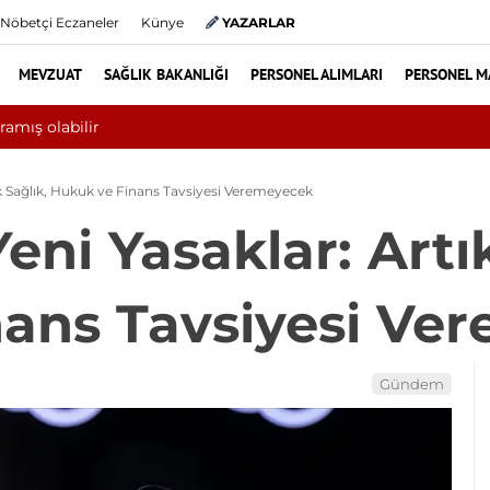
Nöbetçi Eczaneler
Künye
YAZARLAR
MEVZUAT
SAĞLIK BAKANLIĞI
PERSONEL ALIMLARI
PERSONEL M
 6 ayında 10 bini aşkın hasta hiperbarik oksijen tedavisinden yararl
k Sağlık, Hukuk ve Finans Tavsiyesi Veremeyecek
ni Yasaklar: Artık
nans Tavsiyesi Ve
Gündem