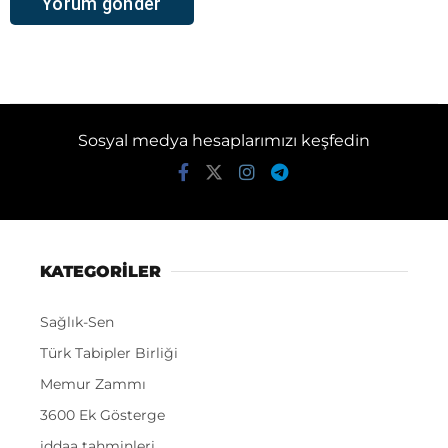
Sosyal medya hesaplarımızı keşfedin
KATEGORİLER
Sağlık-Sen
Türk Tabipler Birliği
Memur Zammı
3600 Ek Gösterge
iddaa tahminleri