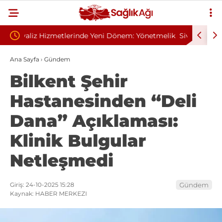
em: Yönetmelik
Sivilce Sandı, Cilt Kanseri Çıktı: Ameliyattan 60
Dikişle Uyandı
Ana Sayfa
›
Gündem
Bilkent Şehir
Hastanesinden “Deli
Dana” Açıklaması:
Klinik Bulgular
Netleşmedi
Giriş: 24-10-2025 15:28
Gündem
Kaynak: HABER MERKEZI