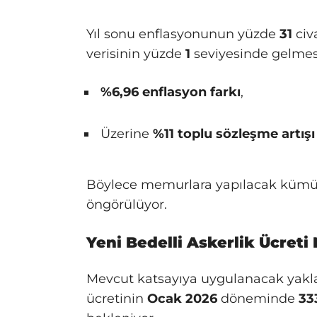
Yıl sonu enflasyonunun yüzde
31
civ
verisinin yüzde
1
seviyesinde gelmes
%6,96 enflasyon farkı
,
Üzerine
%11 toplu sözleşme artışı
Böylece memurlara yapılacak kümül
öngörülüyor.
Yeni Bedelli Askerlik Ücreti
Mevcut katsayıya uygulanacak yakl
ücretinin
Ocak 2026
döneminde
33