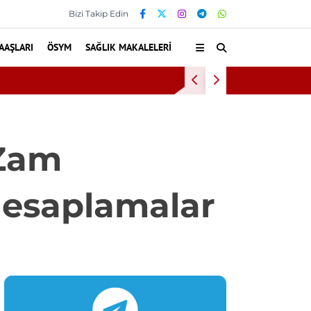
Bizi Takip Edin
AAŞLARI
ÖSYM
SAĞLIK MAKALELERI
Baş Dönme
 Zam
 Hesaplamalar