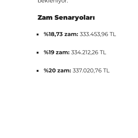
bekleniyor.
Zam Senaryoları
%18,73 zam:
333.453,96 TL
%19 zam:
334.212,26 TL
%20 zam:
337.020,76 TL