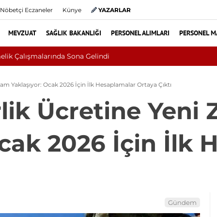
Nöbetçi Eczaneler
Künye
YAZARLAR
MEVZUAT
SAĞLIK BAKANLIĞI
PERSONEL ALIMLARI
PERSONEL M
 Cilt Kanseri Çıktı: Ameliyattan 60 Dikişle Uyandı
Zam Yaklaşıyor: Ocak 2026 İçin İlk Hesaplamalar Ortaya Çıktı
rlik Ücretine Yeni
Ocak 2026 İçin İlk
Gündem