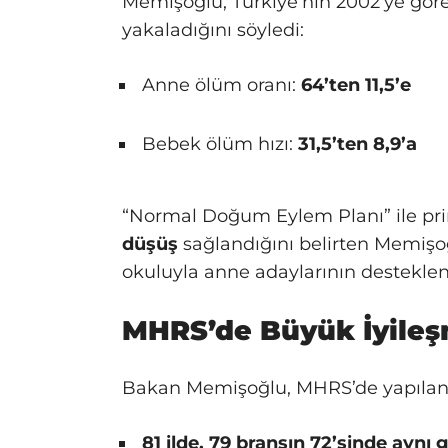
Memişoğlu, Türkiye’nin 2002’ye göre
yakaladığını söyledi:
Anne ölüm oranı:
64’ten 11,5’e
Bebek ölüm hızı:
31,5’ten 8,9’a
“Normal Doğum Eylem Planı” ile pri
düşüş
sağlandığını belirten Memişoğ
okuluyla anne adaylarının desteklend
MHRS’de Büyük İyileş
Bakan Memişoğlu, MHRS’de yapılan 
81 ilde, 79 branşın 72’sinde aynı 