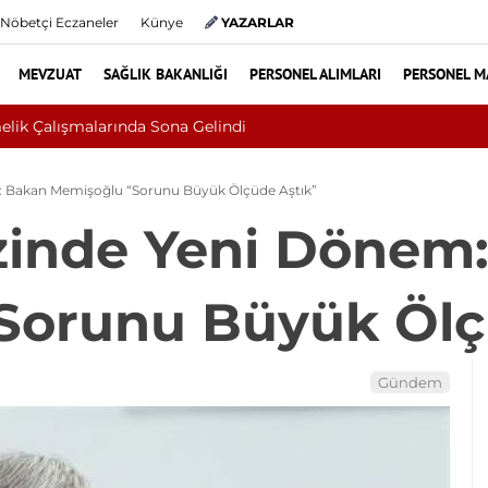
Nöbetçi Eczaneler
Künye
YAZARLAR
MEVZUAT
SAĞLIK BAKANLIĞI
PERSONEL ALIMLARI
PERSONEL M
 Sandı, Cilt Kanseri Çıktı: Ameliyattan 60 Dikişle Uyandı
: Bakan Memişoğlu “Sorunu Büyük Ölçüde Aştık”
zinde Yeni Dönem
Sorunu Büyük Ölç
Gündem