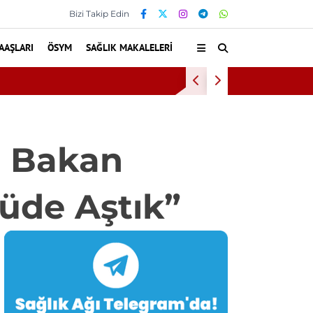
Bizi Takip Edin
AAŞLARI
ÖSYM
SAĞLIK MAKALELERI
Baş
: Bakan
üde Aştık”