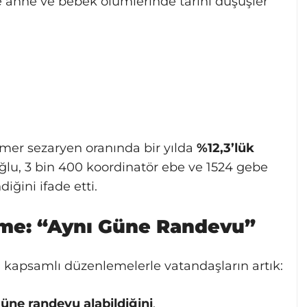
 anne ve bebek ölümlerinde tarihi düşüşler
mer sezaryen oranında bir yılda
%12,3’lük
lu, 3 bin 400 koordinatör ebe ve 1524 gebe
iğini ifade etti.
me: “Aynı Güne Randevu”
kapsamlı düzenlemelerle vatandaşların artık:
güne randevu alabildiğini
,