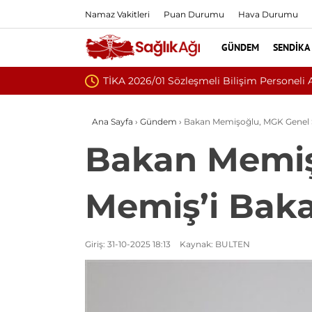
Namaz Vakitleri
Puan Durumu
Hava Durumu
GÜNDEM
SENDIKA
01 Sözleşmeli Bilişim Personeli Alım İlanı Yayımlandı
Ana Sayfa
›
Gündem
›
Bakan Memişoğlu, MGK Genel Se
Bakan Memiş
Memiş’i Baka
Giriş: 31-10-2025 18:13
Kaynak: BULTEN