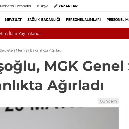
Nöbetçi Eczaneler
Künye
YAZARLAR
MEVZUAT
SAĞLIK BAKANLIĞI
PERSONEL ALIMLARI
PERSONEL M
Nükleop
kreteri Memiş’i Bakanlıkta Ağırladı
oğlu, MGK Genel 
nlıkta Ağırladı
Gündem