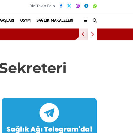
Bizi Takip Edin
AAŞLARI
ÖSYM
SAĞLIK MAKALELERI
lasti mi, Ameliyat mı? Bel ve Boyun Fıtığında Doğru Tedavi Se
Sekreteri