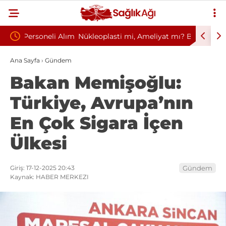
i Alım
Nükleoplasti mi, Ameliyat mı? Bel ve Boyun
Kültür v
Fıtığında Doğru Tedavi Seçimi
Başkanlığ
Ana Sayfa
›
Gündem
Bakan Memişoğlu:
Türkiye, Avrupa’nın
En Çok Sigara İçen
Ülkesi
Giriş: 17-12-2025 20:43
Gündem
Kaynak: HABER MERKEZI