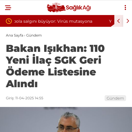
rüs mutasyona
Yılın ilk 6 ayında 10 bini aşkın hasta hiperba
oksijen tedavisinden yararlandı
Ana Sayfa
›
Gündem
Bakan Işıkhan: 110
Yeni İlaç SGK Geri
Ödeme Listesine
Alındı
Giriş: 11-04-2025 14:55
Gündem