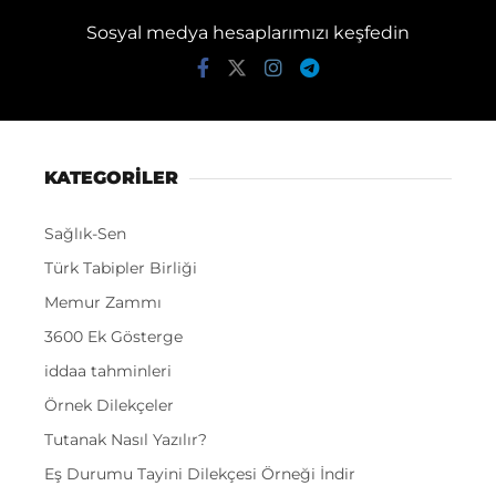
Sosyal medya hesaplarımızı keşfedin
KATEGORİLER
Sağlık-Sen
Türk Tabipler Birliği
Memur Zammı
3600 Ek Gösterge
iddaa tahminleri
Örnek Dilekçeler
Tutanak Nasıl Yazılır?
Eş Durumu Tayini Dilekçesi Örneği İndir