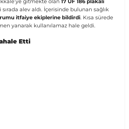
akkale’ye gitmekte olan
17 UF 186 plakalı
 sırada alev aldı. İçerisinde bulunan sağlık
rumu itfaiye ekiplerine bildirdi
. Kısa sürede
n yanarak kullanılamaz hale geldi.
ahale Etti