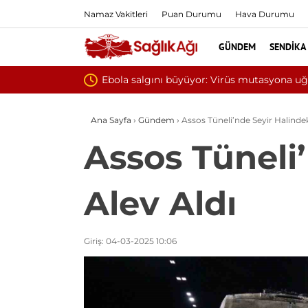
Namaz Vakitleri
Puan Durumu
Hava Durumu
GÜNDEM
SENDIKA
ir
Ana Sayfa
›
Gündem
›
Assos Tüneli’nde Seyir Halinde
Assos Tüneli
Alev Aldı
Giriş: 04-03-2025 10:06