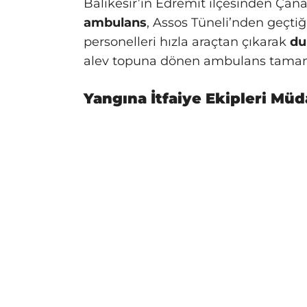
Balıkesir’in Edremit ilçesinden Çan
ambulans
, Assos Tüneli’nden geçtiği
personelleri hızla araçtan çıkarak
du
alev topuna dönen ambulans tamame
Yangına İtfaiye Ekipleri Müd