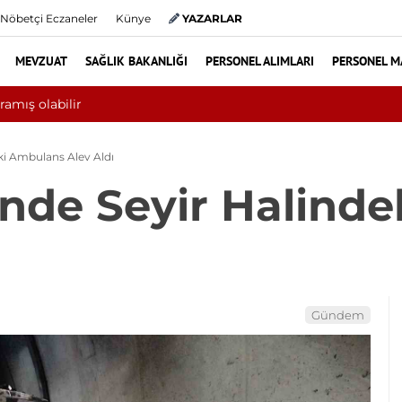
Nöbetçi Eczaneler
Künye
YAZARLAR
MEVZUAT
SAĞLIK BAKANLIĞI
PERSONEL ALIMLARI
PERSONEL M
Yılın ilk 6 ayında 10 bini aşkın hasta hiperbarik oksi
ki Ambulans Alev Aldı
’nde Seyir Halind
Gündem