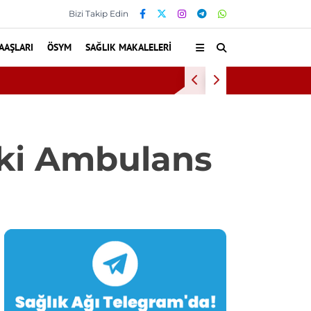
Bizi Takip Edin
AAŞLARI
ÖSYM
SAĞLIK MAKALELERI
jen tedavisinden yararlandı
eki Ambulans