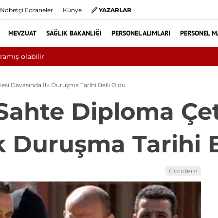
Nöbetçi Eczaneler
Künye
YAZARLAR
MEVZUAT
SAĞLIK BAKANLIĞI
PERSONEL ALIMLARI
PERSONEL M
Yılın ilk 6 ayında 10 bini aşkın hasta hiperbarik oksijen tedavi
esi Davasında İlk Duruşma Tarihi Belli Oldu
Sahte Diploma Çet
k Duruşma Tarihi B
Gündem