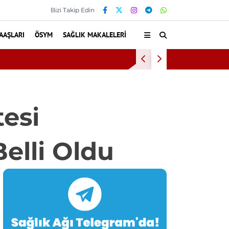
Bizi Takip Edin
AAŞLARI
ÖSYM
SAĞLIK MAKALELERI
sinden yararlandı
esi
elli Oldu