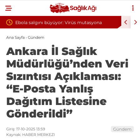
üyüyor: Virüs mutasyona
Yılın ilk 6 ayında 10 bini aşkın ha
oksijen tedavisinden yararlandı
Ana Sayfa
›
Gündem
Ankara İl Sağlık
Müdürlüğü’nden Veri
Sızıntısı Açıklaması:
“E-Posta Yanlış
Dağıtım Listesine
Gönderildi”
Giriş: 17-10-2025 13:59
Gündem
Kaynak: HABER MERKEZI