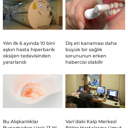
Yılın ilk 6 ayında 10 bini
Diş eti kanaması daha
aşkın hasta hiperbarik
büyük bir sağlık
oksijen tedavisinden
sorununun erken
yararlandı
habercisi olabilir
Bu Alışkanlıklar
Van’daki Kalp Merkezi
Bunamadan Uzak 13 Yıl
Bölge Hastalarına Umut