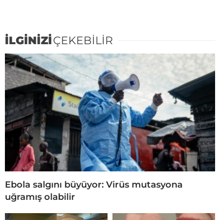
İLGİNİZİ
ÇEKEBİLİR
Ebola salgını büyüyor: Virüs mutasyona
uğramış olabilir