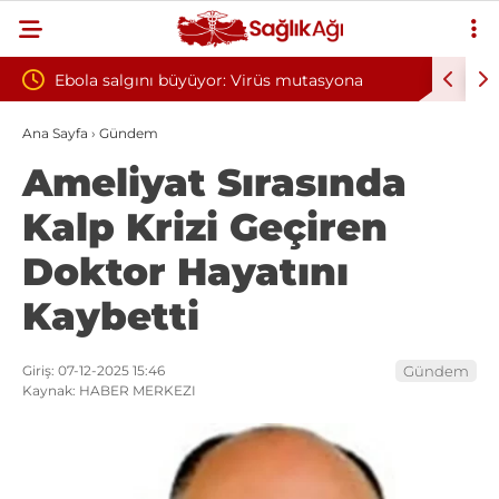
r: Virüs mutasyona
Yılın ilk 6 ayında 10 bini aşkın hasta h
oksijen tedavisinden yararlandı
Ana Sayfa
›
Gündem
Ameliyat Sırasında
Kalp Krizi Geçiren
Doktor Hayatını
Kaybetti
Giriş: 07-12-2025 15:46
Gündem
Kaynak: HABER MERKEZI