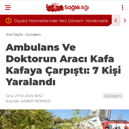
 Yeni Dönem: Yönetmelik
Sivilce Sandı, Cilt Kanseri Çıktı: Ameli
elindi
Dikişle Uyandı
Ana Sayfa
›
Gündem
Ambulans Ve
Doktorun Aracı Kafa
Kafaya Çarpıştı: 7 Kişi
Yaralandı
Giriş: 27-10-2025 18:52
Gündem
Kaynak: HABER MERKEZI