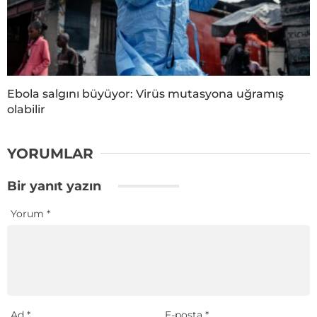
Ebola salgını büyüyor: Virüs mutasyona uğramış
olabilir
YORUMLAR
Bir yanıt yazın
Yorum
*
Ad
*
E-posta
*