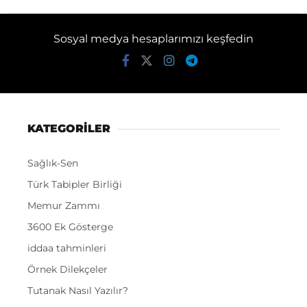
Sosyal medya hesaplarımızı keşfedin
KATEGORİLER
Sağlık-Sen
Türk Tabipler Birliği
Memur Zammı
3600 Ek Gösterge
iddaa tahminleri
Örnek Dilekçeler
Tutanak Nasıl Yazılır?