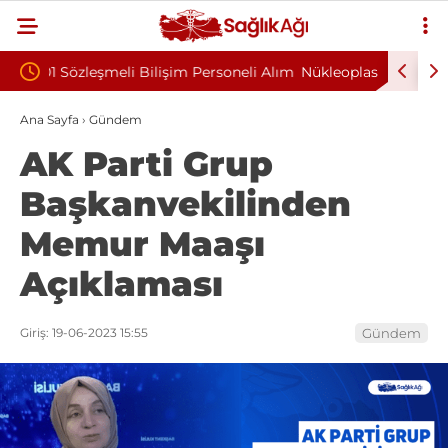
soneli Alım
Nükleoplasti mi, Ameliyat mı? Bel ve Boyun
Kült
Fıtığında Doğru Tedavi Seçimi
Başk
Ana Sayfa
›
Gündem
AK Parti Grup
Başkanvekilinden
Memur Maaşı
Açıklaması
Giriş: 19-06-2023 15:55
Gündem