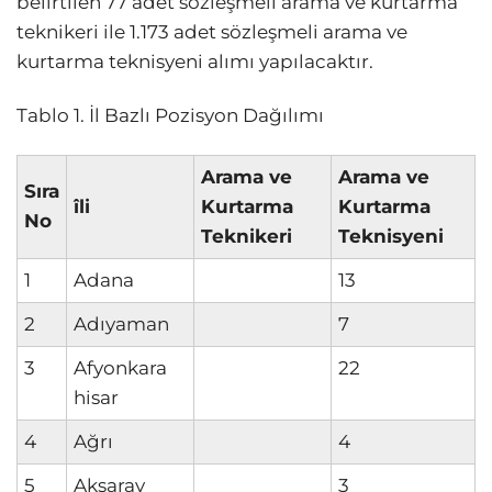
belirtilen 77 adet sözleşmeli arama ve kurtarma
teknikeri ile 1.173 adet sözleşmeli arama ve
kurtarma teknisyeni alımı yapılacaktır.
Tablo 1. İl Bazlı Pozisyon Dağılımı
Arama ve
Arama ve
Sıra
îli
Kurtarma
Kurtarma
No
Teknikeri
Teknisyeni
1
Adana
13
2
Adıyaman
7
3
Afyonkara
22
hisar
4
Ağrı
4
5
Aksaray
3