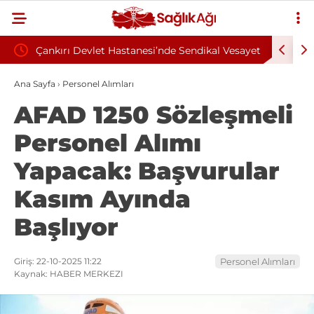
Çankırı Devlet Hastanesi’nde Sendikal Vesayet
Kahramanm
kuyla
İddiası: Maaş Kesme Cezası Talep Edildi
Sözleşmel
Ana Sayfa
›
Personel Alımları
AFAD 1250 Sözleşmeli
Personel Alımı
Yapacak: Başvurular
Kasım Ayında
Başlıyor
Giriş: 22-10-2025 11:22
Personel Alımları
Kaynak: HABER MERKEZI