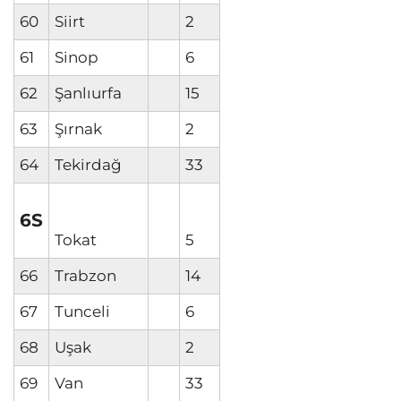
60
Siirt
2
61
Sinop
6
62
Şanlıurfa
15
63
Şırnak
2
64
Tekirdağ
33
6S
Tokat
5
66
Trabzon
14
67
Tunceli
6
68
Uşak
2
69
Van
33