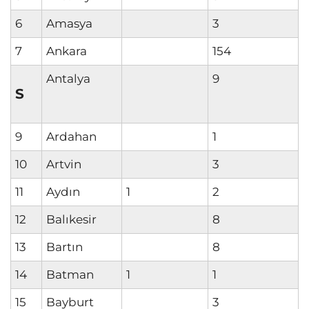
6
Amasya
3
7
Ankara
154
Antalya
9
S
9
Ardahan
1
10
Artvin
3
11
Aydın
1
2
12
Balıkesir
8
13
Bartın
8
14
Batman
1
1
15
Bayburt
3