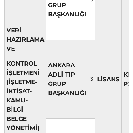
2
GRUP
BAŞKANLIĞI
VERİ
HAZIRLAMA
VE
KONTROL
ANKARA
İŞLETMENİ
ADLİ TIP
KP
LİSANS
3
(İŞLETME-
GRUP
P3
İKTİSAT-
BAŞKANLIĞI
KAMU-
BİLGİ
BELGE
YÖNETİMİ)