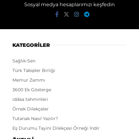
Sosyal medya hesaplarımızı keşfedin
KATEGORİLER
Sağlık-Sen
Türk Tabipler Birliği
Memur Zammı
3600 Ek Gösterge
iddaa tahminleri
Örnek Dilekçeler
Tutanak Nasıl Yazılır?
Eş Durumu Tayini Dilekçesi Örneği İndir