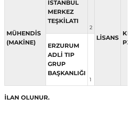
İSTANBUL
MERKEZ
TEŞKİLATI
2
MÜHENDİS
KP
LİSANS
(MAKİNE)
P3
ERZURUM
ADLİ TIP
GRUP
BAŞKANLIĞI
1
İLAN OLUNUR.