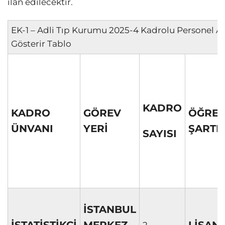
ilan edilecektir.
EK-1 – Adli Tıp Kurumu 2025-4 Kadrolu Personel Alım
Gösterir Tablo
KADRO
KADRO
GÖREV
ÖĞREN
ÜNVANI
YERİ
ŞARTI
SAYISI
İSTANBUL