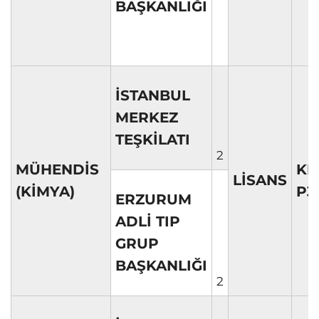
BAŞKANLIĞI
İSTANBUL
MERKEZ
TEŞKİLATI
2
MÜHENDİS
KP
LİSANS
(KİMYA)
P3
ERZURUM
ADLİ TIP
GRUP
BAŞKANLIĞI
2