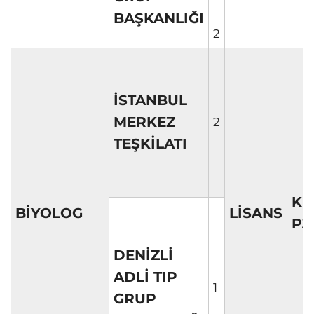
BAŞKANLIĞI
2
İSTANBUL
MERKEZ
2
TEŞKİLATI
KP
BİYOLOG
LİSANS
P3
DENİZLİ
ADLİ TIP
1
GRUP