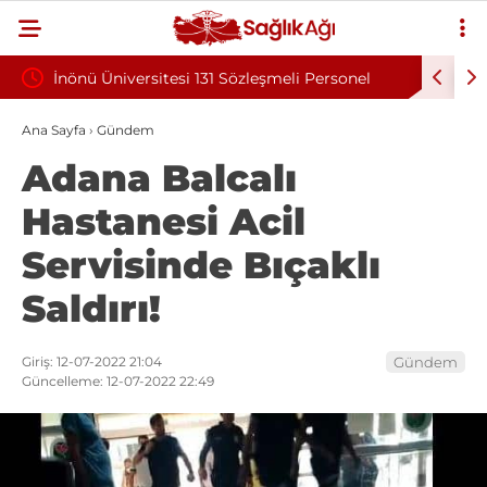
İnönü Üniversitesi 131 Sözleşmeli Personel
Bilkent Ş
Alımı İlanı
Programı
Ana Sayfa
›
Gündem
Adana Balcalı
Hastanesi Acil
Servisinde Bıçaklı
Saldırı!
Giriş: 12-07-2022 21:04
Gündem
Güncelleme: 12-07-2022 22:49