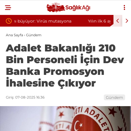
ona
Yılın ilk 6 ayında 10 bini aşkın hasta hiperbarik
Diş e
oksijen tedavisinden yararlandı
sorun
Ana Sayfa
›
Gündem
Adalet Bakanlığı 210
Bin Personeli İçin Dev
Banka Promosyon
İhalesine Çıkıyor
Giriş: 07-08-2025 16:36
Gündem