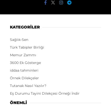
KATEGORİLER
Sağlık-Sen
Türk Tabipler Birliği
Memur Zammı
3600 Ek Gösterge
iddaa tahminleri
Örnek Dilekçeler
Tutanak Nasıl Yazılır?
Eş Durumu Tayini Dilekçesi Örneği İndir
ÖNEMLI