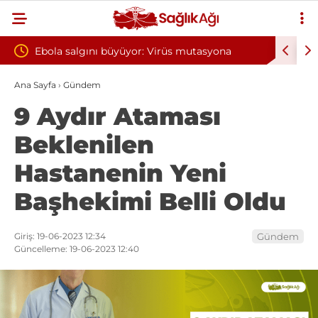
or: Virüs mutasyona
Yılın ilk 6 ayında 10 bini aşkın hasta 
oksijen tedavisinden yararlandı
Ana Sayfa
›
Gündem
9 Aydır Ataması
Beklenilen
Hastanenin Yeni
Başhekimi Belli Oldu
Giriş: 19-06-2023 12:34
Gündem
Güncelleme: 19-06-2023 12:40