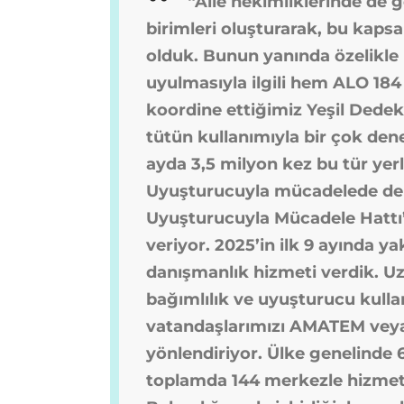
“Aile hekimliklerinde de g
birimleri oluşturarak, bu kap
olduk. Bunun yanında özelikle 
uyulmasıyla ilgili hem ALO 184 
koordine ettiğimiz Yeşil Dede
tütün kullanımıyla bir çok den
ayda 3,5 milyon kez bu tür yerl
Uyuşturucuyla mücadelede de ay
Uyuşturucuyla Mücadele Hattı’
veriyor. 2025’in ilk 9 ayında 
danışmanlık hizmeti verdik. U
bağımlılık ve uyuşturucu kullan
vatandaşlarımızı AMATEM ve
yönlendiriyor. Ülke genelinde 
toplamda 144 merkezle hizmet