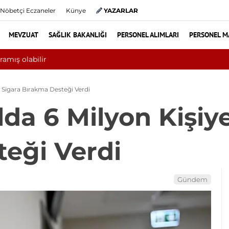
Nöbetçi Eczaneler
Künye
YAZARLAR
MEVZUAT
SAĞLIK BAKANLIĞI
PERSONEL ALIMLARI
PERSONEL M
lk 6 ayında 10 bini aşkın hasta hiperbarik oksijen tedavisinden yara
ye Sigara Bırakma Desteği Verdi
ılda 6 Milyon Kişiy
eği Verdi
Gündem