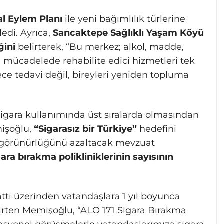
l Eylem Planı
ile yeni bağımlılık türlerine
ledi. Ayrıca,
Sancaktepe Sağlıklı Yaşam Köyü
ğini
belirterek, “Bu merkez; alkol, madde,
a mücadelede rehabilite edici hizmetleri tek
ce tedavi değil, bireyleri yeniden topluma
sigara kullanımında üst sıralarda olmasından
mişoğlu,
“Sigarasız bir Türkiye”
hedefini
n görünürlüğünü azaltacak mevzuat
gara bırakma polikliniklerinin sayısının
tı üzerinden vatandaşlara 1 yıl boyunca
lirten Memişoğlu, “ALO 171 Sigara Bırakma