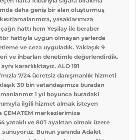
eçen hafta itibarıyla sigara bırakma
samda daha geniş bir alan oluşturmuş
kısıtlamalarımıza, yasaklarımıza
çağrı hattı hem Yeşilay ile beraber
ktör hattıyla uygun olmayan yerlerde
etleme ve ceza uyguladık. Yaklaşık 9
eri ve ihbarları denetimle değerlendirdik.
nı kararlılıktayız. ALO 191
mızla 7/24 ücretsiz danışmanlık hizmeti
yaklaşık 30 bin vatandaşımıza buradan
zmanlarımız 1 yıl boyunca buradaki
ımıyla ilgili hizmet almak isteyen
ya ÇEMATEM merkezlerimize
64 yataklı ve 80’i ayaktan olmak üzere
 sunuyoruz. Bunun yanında Adalet