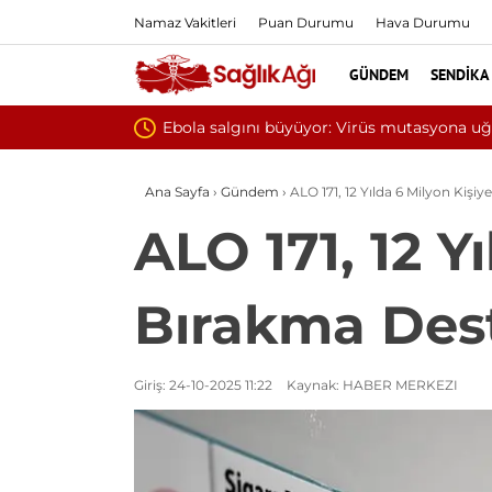
Namaz Vakitleri
Puan Durumu
Hava Durumu
GÜNDEM
SENDIKA
Yılın i
Ana Sayfa
›
Gündem
›
ALO 171, 12 Yılda 6 Milyon Kişi
ALO 171, 12 Y
Bırakma Dest
Giriş: 24-10-2025 11:22
Kaynak: HABER MERKEZI