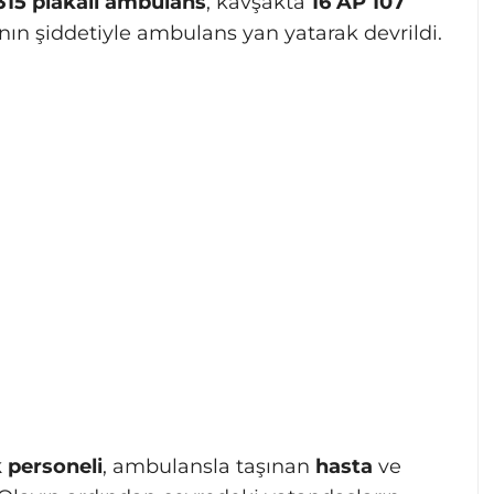
315 plakalı ambulans
, kavşakta
16 AP 107
nın şiddetiyle ambulans yan yatarak devrildi.
k personeli
, ambulansla taşınan
hasta
ve