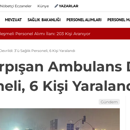
Nöbetçi Eczaneler
Künye
YAZARLAR
MEVZUAT
SAĞLIK BAKANLIĞI
PERSONEL ALIMLARI
PERSONEL M
versitesi 131 Sözleşmeli Personel Alımı İlanı
rildi: 3’ü Sağlık Personeli, 6 Kişi Yaralandı
rpışan Ambulans De
eli, 6 Kişi Yaralan
Gündem