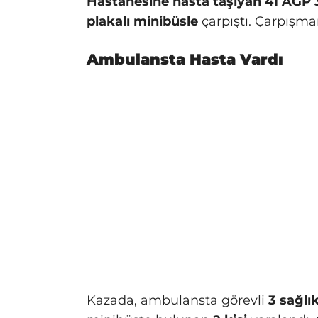
Hastanesine hasta taşıyan 41 AGP 
plakalı minibüsle
çarpıştı. Çarpışma
Ambulansta Hasta Vardı
Kazada, ambulansta görevli
3 sağlı