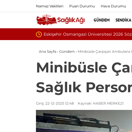
Namaz Vakitleri
Puan Durumu
Hava Durumu
GÜNDEM
SENDIKA
işi Aranıyor
İnönü Üni
Ana Sayfa
›
Gündem
›
Minibüsle Çarpışan Ambulans Dev
Minibüsle Ça
Sağlık Person
Giriş: 22-12-2025 12:48
Kaynak: HABER MERKEZI