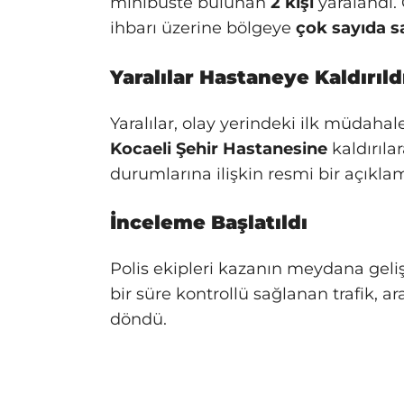
minibüste bulunan
2 kişi
yaralandı.
ihbarı üzerine bölgeye
çok sayıda sa
Yaralılar Hastaneye Kaldırıld
Yaralılar, olay yerindeki ilk müdaha
Kocaeli Şehir Hastanesine
kaldırılar
durumlarına ilişkin resmi bir açıkla
İnceleme Başlatıldı
Polis ekipleri kazanın meydana geli
bir süre kontrollü sağlanan trafik, a
döndü.