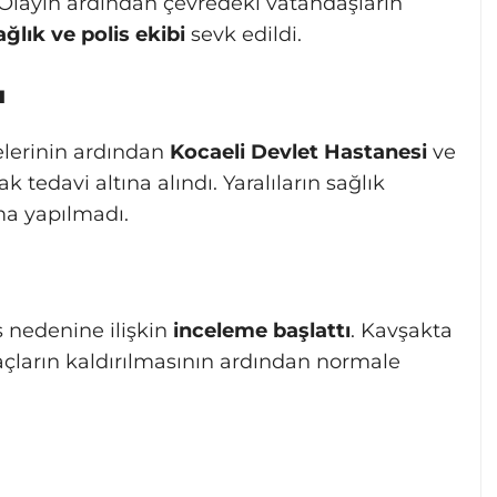
 Olayın ardından çevredeki vatandaşların
ğlık ve polis ekibi
sevk edildi.
ı
lelerinin ardından
Kocaeli Devlet Hastanesi
ve
ak tedavi altına alındı. Yaralıların sağlık
ma yapılmadı.
ş nedenine ilişkin
inceleme başlattı
. Kavşakta
raçların kaldırılmasının ardından normale