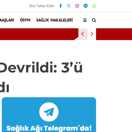
Bizi Takip Edin
AAŞLARI
ÖSYM
SAĞLIK MAKALELERI
Bilke
vrildi: 3’ü
dı